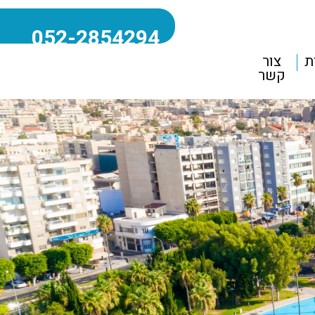
052-2854294
ת
צור
קשר