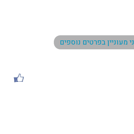
טי התקשרות
עשו לנו לייק
052-2854294
Respect.investcy@gmail.c
יכר מאירהוף 4, חיפה