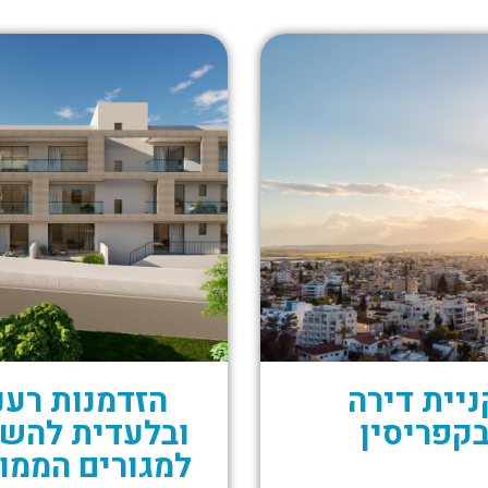
ניית דירה
הזדמנות רענ
קפריסין
ובלעדית להש
למגורים הממו