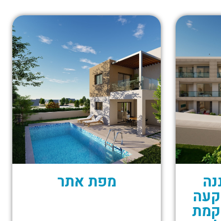
נה
מפת אתר
קעה
קמת