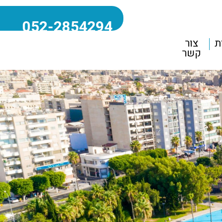
052-2854294
ת
צור
קשר