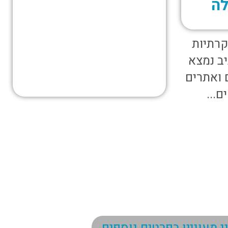
לה
קרתיות
ב נמצא
 ואתרים
ם...