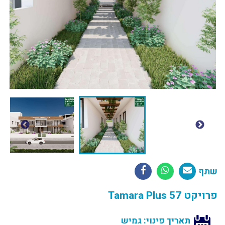
שתף
פרויקט Tamara Plus 57
תאריך פינוי: גמיש