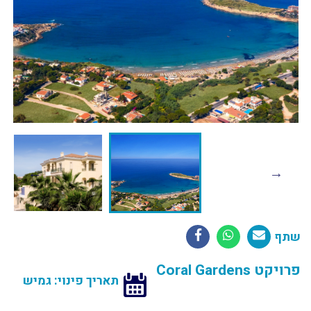
שתף
פרויקט Coral Gardens
תאריך פינוי: גמיש