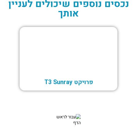
נכסים נוספים שיכולים לעניין
אותך
מכירה
מכי
פרויקט T3 Sunray
צרו איתנו קשר עוד היום